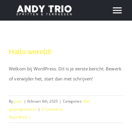
Skip
Tog
to
content
Nav
HOME
OVER ANDY
Hallo wereld!
Welkom bij WordPress. Dit is je eerste bericht. Bewerk
HALLO ANDY?
of verwijder het, start dan met schrijven!
By
pixer
|
februari 6th, 2025
|
Categories:
Niet
gecategoriseerd
|
0 Comments
Read More