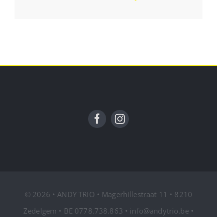
© 2026 • ANDY TRIO • Magerhillestraat 11 • 8210
Zedelgem • BE 0778.738.863 • info@andytrio.be •